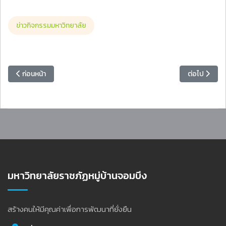
ข่าวกิจกรรมมหาวิทยาลัย
เนื้อหาก่อนหน้า: มหาวิทยาลัยราชภัฏหมู่บ้านจอมบึงขานรับนโยบาย อว. เดิ
เนื้อหาถัดไป
ก่อนหน้า
ต่อไป
มหาวิทยาลัยราชภัฏหมู่บ้านจอมบึง
สร้างคนให้มีคุณค่าเพื่อการพัฒนาที่ยั่งยืน