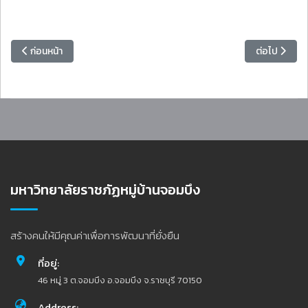
เนื้อหาก่อนหน้า: มหาวิทยาลัยราชภัฏหมู่บ้านจอมบึง ลงนามความร่วมมือท
เนื้อหาถัดไป
ก่อนหน้า
ต่อไป
มหาวิทยาลัยราชภัฏหมู่บ้านจอมบึง
สร้างคนให้มีคุณค่าเพื่อการพัฒนาที่ยั่งยืน
ที่อยู่:
46 หมู่ 3 ต.จอมบึง อ.จอมบึง จ.ราชบุรี 70150
Address: