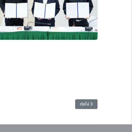
บุคลากรสายสนับสนุนสู่การทำงานยุคดิจิทัล
เนื้อหาถัดไป: มหาวิทยาลัยราช
ต่อไป