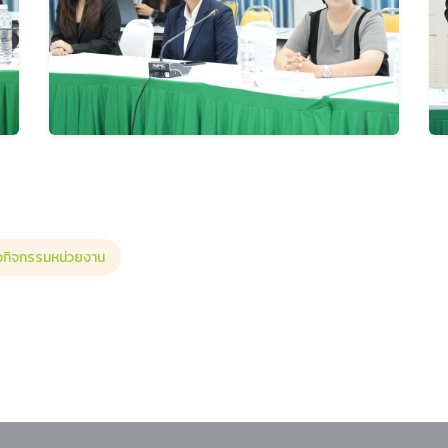
าวกิจกรรมหน่วยงาน
I เพื่อเพิ่มประสิทธิภาพงานเอกสารและบริหารจัดการข้อมูล” รุ่นที่ 2 เสริมทักษะ