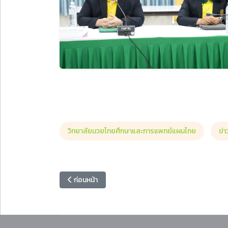
วิทยาลัยมวยไทยศึกษาและการแพทย์แผนไทย
ข่
เนื้อหาก่อนหน้า: ศูนย์สร้างสรรค์นวัตกรรมฯ จัดอบรม “A
ก่อนหน้า