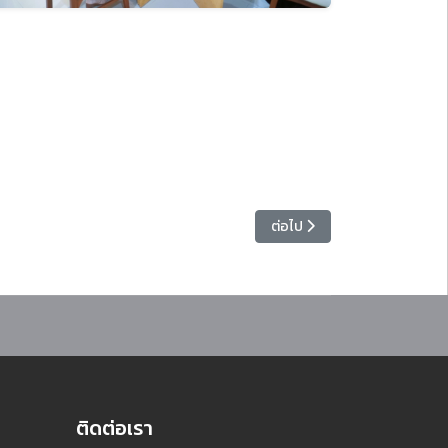
ฒนธรรม
เนื้อหาถัดไป: มหาวิทยาลัยราชภั
ต่อไป
ติดต่อเรา