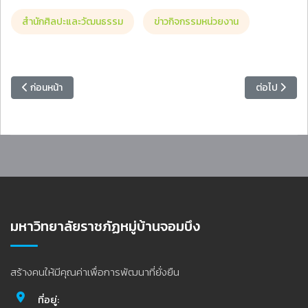
สำนักศิลปะและวัฒนธรรม
ข่าวกิจกรรมหน่วยงาน
เนื้อหาก่อนหน้า: มหาวิทยาลัยราชภัฏหมู่บ้านจอมบึง จัดประชุมคณะอนุกรรม
เนื้อหาถัดไป
ก่อนหน้า
ต่อไป
มหาวิทยาลัยราชภัฏหมู่บ้านจอมบึง
สร้างคนให้มีคุณค่าเพื่อการพัฒนาที่ยั่งยืน
ที่อยู่: