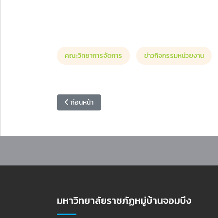
คณะวิทยาการจัดการ
ข่าวกิจกรรมหน่วยงาน
เนื้อหาก่อนหน้า: สาขาวิชานวัตกรรมการตลาด จัดโครงก
ก่อนหน้า
มหาวิทยาลัยราชภัฏหมู่บ้านจอมบึง