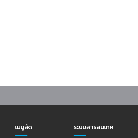
าร “Open House เปิดบ้านนวัตกรรมการตลาด MCRU” ต้อนรับนักเรียนโรงเรียนรั
เมนูลัด
ระบบสารสนเทศ