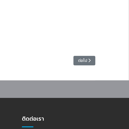
ฐราษฎร์อุปถัมภ์
เนื้อหาถัดไป: อธิการบดีเยี่ยม
ต่อไป
ติดต่อเรา