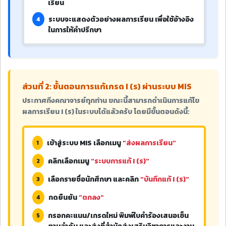
เรียน
ระบบจะแสดงตัวอย่างผลการเรียน เพื่อใช้อ้างอิง
4
ในการให้คำปรึกษา
ส่วนที่ 2: ขั้นตอนการแก้เกรด I (ร) ผ่านระบบ MIS
ประกาศถึงคณาจารย์ทุกท่าน ขณะนี้สามารถดำเนินการแก้ไข
ผลการเรียน I (ร) ในระบบได้แล้วครับ โดยมีขั้นตอนดังนี้:
เข้าสู่ระบบ MIS เลือกเมนู
"ส่งผลการเรียน"
1
คลิกเลือกเมนู
"ระบบการแก้ I (ร)"
2
เลือกรายชื่อนักศึกษา และคลิก
"บันทึกแก้ I (ร)"
3
กดยืนยัน
"ตกลง"
4
กรอกคะแนน/เกรดใหม่ พิมพ์ใบคำร้องเสนอเซ็น
5