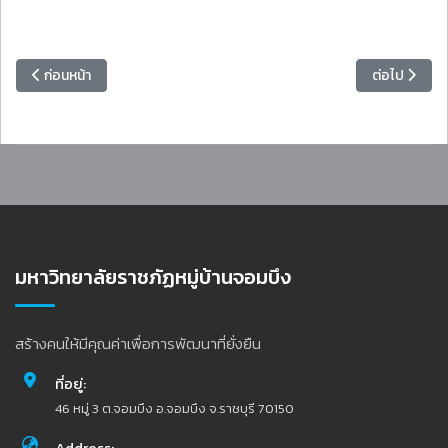
เนื้อหาก่อนหน้า: สถาบันวิจัยและพัฒนา ขอเชิญคณาจารย์ นักวิจัย เข้าร่ว
เนื้อหาถัดไป
ก่อนหน้า
ต่อไป
มหาวิทยาลัยราชภัฏหมู่บ้านจอมบึง
สร้างคนให้มีคุณค่าเพื่อการพัฒนาที่ยั่งยืน
ที่อยู่:
46 หมู่ 3 ต.จอมบึง อ.จอมบึง จ.ราชบุรี 70150
Address: