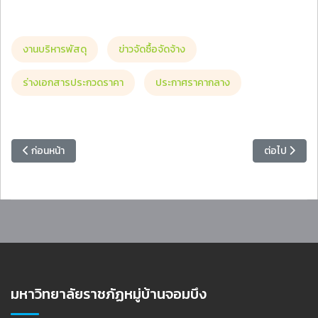
งานบริหารพัสดุ
ข่าวจัดซื้อจัดจ้าง
ร่างเอกสารประกวดราคา
ประกาศราคากลาง
เนื้อหาก่อนหน้า: ประกาศประกวดราคาจ้างก่อสร้างปรับปรุงชั้น 2 อาคารอำ
เนื้อหาถัดไป
ก่อนหน้า
ต่อไป
มหาวิทยาลัยราชภัฏหมู่บ้านจอมบึง