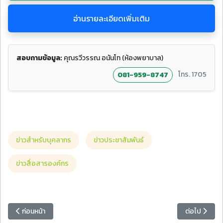
อ่านรายละเอียดเพิ่มเติม
สอบถามข้อมูล:
คุณรวีวรรณ อนันโท (ห้องพยาบาล)
โทร. 1705
081-959-8747
ข่าวสำหรับบุคลากร
ข่าวประชาสัมพันธ์
ข่าวสื่อสารองค์กร
เนื้อหาก่อนหน้า: ขอเชิญร่วมตอบแบบสอบถามราชภัฏโพล (Rajabhat Poll
เนื้อหาถัดไป
ก่อนหน้า
ต่อไป