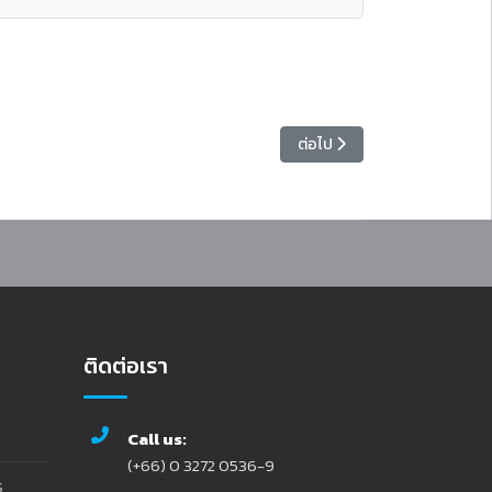
อมบึง
เนื้อหาถัดไป: ขอเชิญร่วมตอบ
ต่อไป
ติดต่อเรา
Call us:
(+66) 0 3272 0536-9
ร