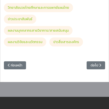
วิทยาลัยมวยไทยศึกษาและการแพทย์แผนไทย
ข่าวประชาสัมพันธ์
ผลงานบุคคลากรสายวิชาการ/สายสนับสนุน
ผลงานวิจัยและนวัตกรรม
ข่าวสื่อสารองค์กร
เนื้อหาก่อนหน้า: ขอแสดงความยินดีกับอาจารย์ วิทยาลัยมวยไทยศึกษาฯ ที่ได้
เนื้อหาถัดไป
ก่อนหน้า
ต่อไป