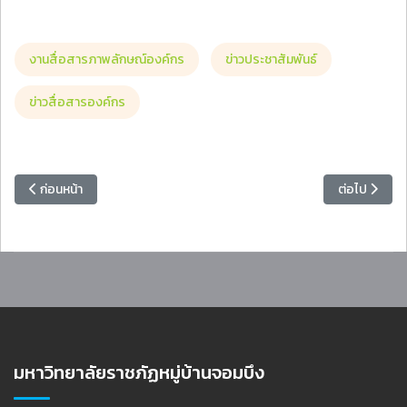
งานสื่อสารภาพลักษณ์องค์กร
ข่าวประชาสัมพันธ์
ข่าวสื่อสารองค์กร
เนื้อหาก่อนหน้า: สำนักวิทยบริการฯ แนะนำหนังสือ ครั้งที่ 96 | TOP 5 หนังสือ
เนื้อหาถัดไป
ก่อนหน้า
ต่อไป
มหาวิทยาลัยราชภัฏหมู่บ้านจอมบึง