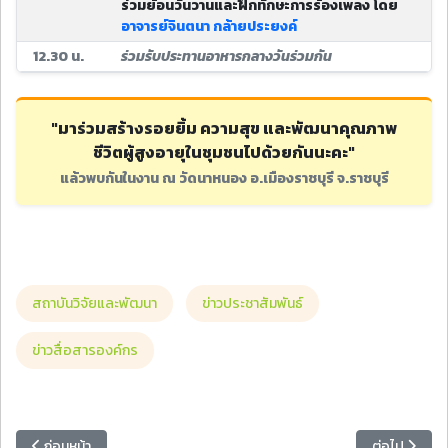
ร่วมย้อนวันวานและฝึกทักษะการร้องเพลง โดย
อาจารย์จินตนา กล้ายประยงค์
12.30 น.
ร่วมรับประทานอาหารกลางวันร่วมกัน
"มาร่วมสร้างรอยยิ้ม ความสุข และพัฒนาคุณภาพ
ชีวิตผู้สูงอายุในชุมชนไปด้วยกันนะคะ"
แล้วพบกันในงาน ณ วัดนาหนอง อ.เมืองราชบุรี จ.ราชบุรี
สถาบันวิจัยและพัฒนา
ข่าวประชาสัมพันธ์
ข่าวสื่อสารองค์กร
เนื้อหาก่อนหน้า: สำนักงานหอพักนักศึกษา ขอแจ้งข้อกำหนดในการรับพัสดุ
เนื้อหาถัดไป:
ก่อนหน้า
ต่อไป