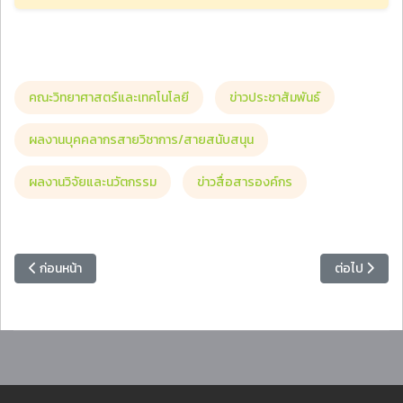
คณะวิทยาศาสตร์และเทคโนโลยี
ข่าวประชาสัมพันธ์
ผลงานบุคคลากรสายวิชาการ/สายสนับสนุน
ผลงานวิจัยและนวัตกรรม
ข่าวสื่อสารองค์กร
เนื้อหาก่อนหน้า: มหาวิทยาลัยราชภัฏหมู่บ้านจอมบึง ขอแสดงความยินดีกับนั
เนื้อหาถัดไป
ก่อนหน้า
ต่อไป