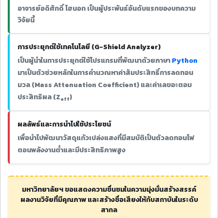
อาจารย์อดิศักดิ์ โฮนอก เป็นผู้ประพันธ์อันดับแรกของบทความ
วิจัยนี้
การประยุกต์ใช้เทคโนโลยี (G-Shield Analyzer)
เป็นผู้นำในการประยุกต์ใช้โปรแกรมที่พัฒนาด้วยภาษา
Python
มาเป็นตัวช่วยหลักในการคำนวณหาค่าสัมประสิทธิ์การลดทอน
มวล (Mass Attenuation Coefficient) และค่าเลขอะตอม
ประสิทธิผล (Z
)
eff
ผลลัพธ์และการนำไปใช้ประโยชน์
เพื่อนำไปพัฒนาวัสดุแก้วเปล่งแสงที่มีสมบัติเป็นตัวลดทอนโฟ
ตอนพลังงานต่ำและมีประสิทธิภาพสูง
มหาวิทยาลัยฯ ขอแสดงความชื่นชมในความมุ่งมั่นสร้างสรรค์
ผลงานวิจัยที่มีคุณภาพ และสร้างชื่อเสียงให้กับสถาบันในระดับ
สากล