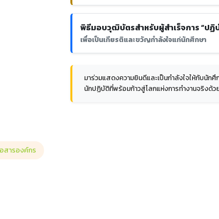
พิธีมอบวุฒิบัตรสำหรับผู้สำเร็จการ “ปฏิ
เพื่อเป็นเกียรติและขวัญกำลังใจแก่นักศึกษา
มาร่วมแสดงความยินดีและเป็นกำลังใจให้กับนักศึ
นักปฏิบัติที่พร้อมก้าวสู่โลกแห่งการทำงานจริงด้
ื่อสารองค์กร
ัฏหมู่บ้านจอมบึง ชนะคะแนนในศึกไทยไฟท์ คาดเชือก