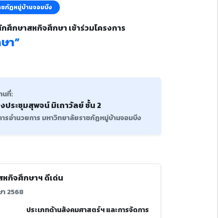
ชภัฏหมู่บ้านจอมบึง
นักศึกษาสหกิจศึกษา เข้าร่วมโครงการ
กษา”
นที่:
องประชุมสุพจน์ มิเถาวัลย์ ชั้น 2
คารอำนวยการ มหาวิทยาลัยราชภัฏหมู่บ้านจอมบึง
กิจศึกษาฯ ดีเด่น
กษา 2568
ประเภทด้านสังคมศาสตร์ฯ และการจัดการ