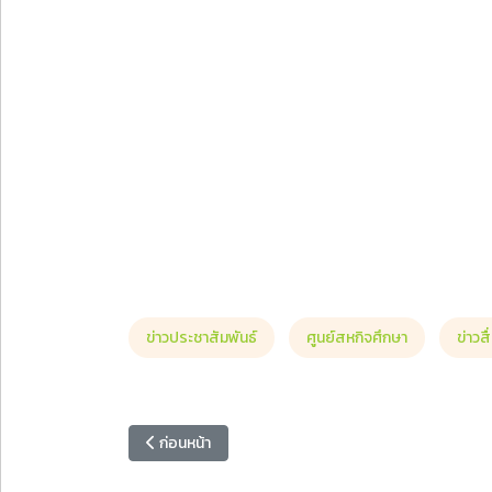
ข่าวประชาสัมพันธ์
ศูนย์สหกิจศึกษา
ข่าวส
เนื้อหาก่อนหน้า: ขอแสดงความยินดี ยอดเทวินทร์ ม.ราชภ
ก่อนหน้า