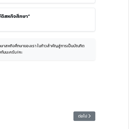
บัติสหกิจศึกษา”
กษาสหกิจศึกษาของเรา ในก้าวสำคัญสู่การเป็นบัณฑิต
วยกันนะครับ/คะ
เนื้อหาถัดไป: ขอเชิญชวนเข้าร่
ต่อไป