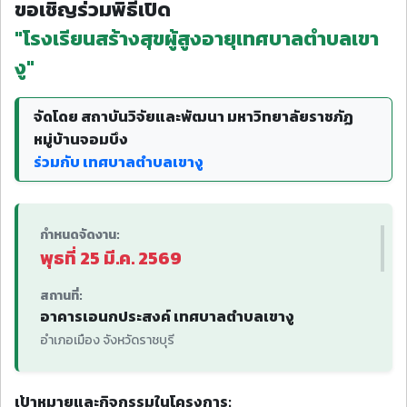
ขอเชิญร่วมพิธีเปิด
"โรงเรียนสร้างสุขผู้สูงอายุเทศบาลตำบลเขา
งู"
จัดโดย สถาบันวิจัยและพัฒนา มหาวิทยาลัยราชภัฏ
หมู่บ้านจอมบึง
ร่วมกับ เทศบาลตำบลเขางู
กำหนดจัดงาน:
พุธที่ 25 มี.ค. 2569
สถานที่:
อาคารเอนกประสงค์ เทศบาลตำบลเขางู
อำเภอเมือง จังหวัดราชบุรี
เป้าหมายและกิจกรรมในโครงการ: