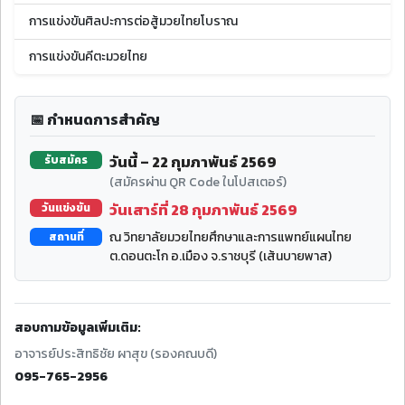
การแข่งขันศิลปะการต่อสู้มวยไทยโบราณ
การแข่งขันคีตะมวยไทย
📅 กำหนดการสำคัญ
วันนี้ – 22 กุมภาพันธ์ 2569
รับสมัคร
(สมัครผ่าน QR Code ในโปสเตอร์)
วันเสาร์ที่ 28 กุมภาพันธ์ 2569
วันแข่งขัน
ณ วิทยาลัยมวยไทยศึกษาและการแพทย์แผนไทย
สถานที่
ต.ดอนตะโก อ.เมือง จ.ราชบุรี (เส้นบายพาส)
สอบถามข้อมูลเพิ่มเติม:
อาจารย์ประสิทธิชัย ผาสุข (รองคณบดี)
095-765-2956