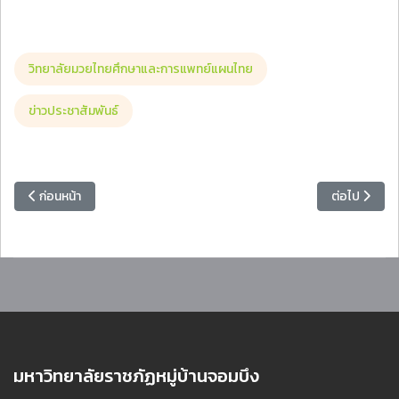
วิทยาลัยมวยไทยศึกษาและการแพทย์แผนไทย
ข่าวประชาสัมพันธ์
เนื้อหาก่อนหน้า: ขอแสดงความยินดีอย่างยิ่งกับ ผศ.อรรถพล อุสายพันธ์ 
เนื้อหาถัดไป:
ก่อนหน้า
ต่อไป
มหาวิทยาลัยราชภัฏหมู่บ้านจอมบึง