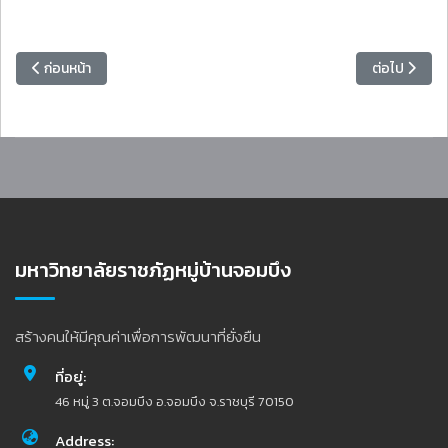
เนื้อหาก่อนหน้า: โรงเรียนสาธิตอนุบาลทานตะวัน มหาวิทยาลัยราชภัฏหมู่บ้
เนื้อหาถัดไป
ก่อนหน้า
ต่อไป
มหาวิทยาลัยราชภัฏหมู่บ้านจอมบึง
สร้างคนให้มีคุณค่าเพื่อการพัฒนาที่ยั่งยืน
ที่อยู่:
46 หมู่ 3 ต.จอมบึง อ.จอมบึง จ.ราชบุรี 70150
Address: