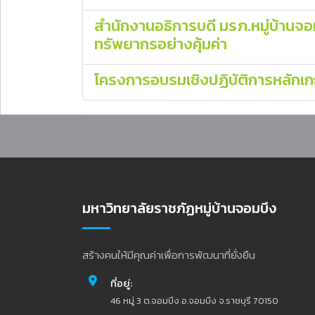
สำนักงานอธิการบดี มรภ.หมู่บ้านจ
ทรัพยากรอย่างคุ้มค่า
โครงการอบรมเชิงปฏิบัติการหลักเกณ
มหาวิทยาลัยราชภัฏหมู่บ้านจอมบึง
สร้างคนให้มีคุณค่าเพื่อการพัฒนาที่ยั่งยืน
ที่อยู่:
46 หมู่ 3 ต.จอมบึง อ.จอมบึง จ.ราชบุรี 70150