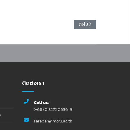
เนื้อหาถัดไป: การแข่งขันชกมว
ต่อไป
ติดต่อเรา
Call us:
(+66) 0 3272 0536-9
ร
saraban@mcru.ac.th