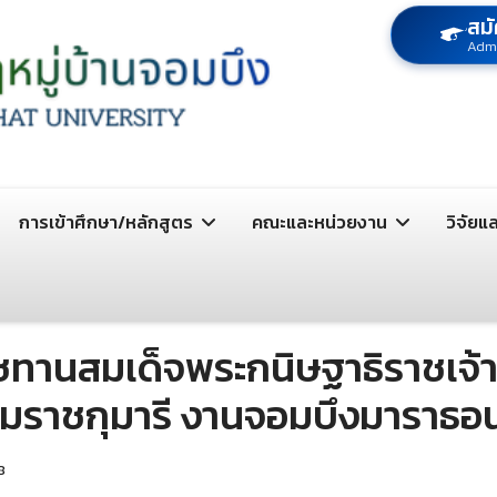
สมั
Adm
การเข้าศึกษา/หลักสูตร
คณะและหน่วยงาน
วิจัยแ
าชทานสมเด็จพระกนิษฐาธิราชเจ
ราชกุมารี งานจอมบึงมาราธอน ค
8