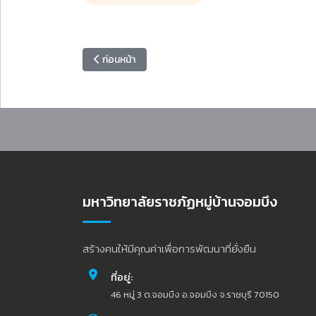
เนื้อหาก่อนหน้า: เวทีเสวนา “สานพลังชุมชน การจัดงานวิ่งเ
ก่อนหน้า
มหาวิทยาลัยราชภัฏหมู่บ้านจอมบึง
สร้างคนให้มีคุณค่าเพื่อการพัฒนาที่ยั่งยืน
ที่อยู่:
46 หมู่ 3 ต.จอมบึง อ.จอมบึง จ.ราชบุรี 70150