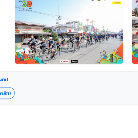
bum)
(คลิก)