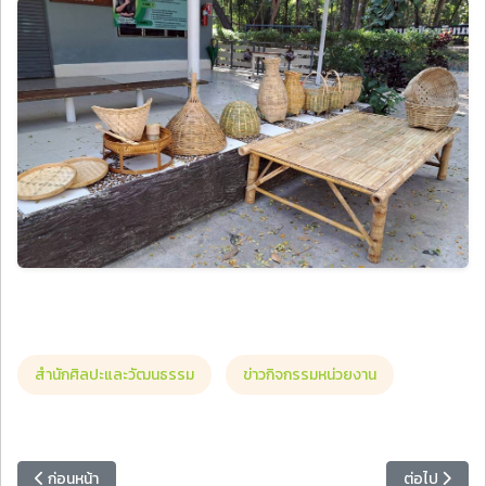
สำนักศิลปะและวัฒนธรรม
ข่าวกิจกรรมหน่วยงาน
เนื้อหาก่อนหน้า: มหาวิทยาลัยราชภัฏหมู่บ้านจอมบึงจัดประชุมเตรียมคว
เนื้อหาถัดไป
ก่อนหน้า
ต่อไป