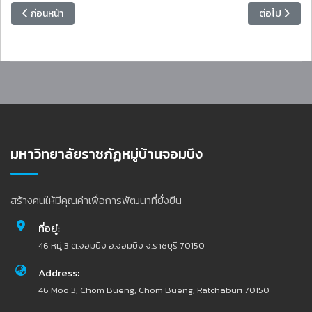
เนื้อหาก่อนหน้า: มหาวิทยาลัยราชภัฏหมู่บ้านจอมบึง ลงนามความร่วมมือท
เนื้อหาถัดไป:
ก่อนหน้า
ต่อไป
มหาวิทยาลัยราชภัฏหมู่บ้านจอมบึง
สร้างคนให้มีคุณค่าเพื่อการพัฒนาที่ยั่งยืน
ที่อยู่:
46 หมู่ 3 ต.จอมบึง อ.จอมบึง จ.ราชบุรี 70150
Address:
46 Moo 3, Chom Bueng, Chom Bueng, Ratchaburi 70150