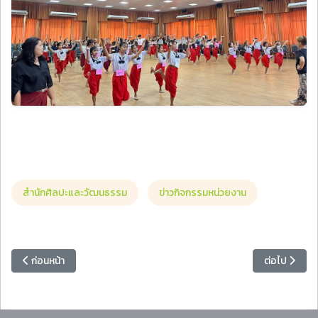
สำนักศิลปะและวัฒนธรรม
ข่าวกิจกรรมหน่วยงาน
เนื้อหาก่อนหน้า: คณะมนุษยศาสตร์และสังคมศาสตร์ มรภ.หมู่บ้านจอมบึง ร
เนื้อหาถัดไป
ก่อนหน้า
ต่อไป