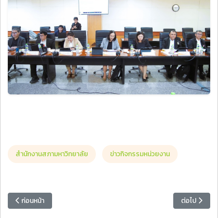
สำนักงานสภามหาวิทยาลัย
ข่าวกิจกรรมหน่วยงาน
เนื้อหาก่อนหน้า: คณะครุศาสตร์ มรภ.หมู่บ้านจอมบึง ร่วมลงนาม MOU กับ S
เนื้อหาถัดไป
ก่อนหน้า
ต่อไป