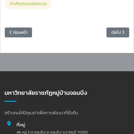
ข่าวกิจกรรมหน่วยงาน
เนื้อหาก่อนหน้า: อธิการบดี มรภ.หมู่บ้านจอมบึง เปิดโครงการส่งเสริมชุม
เนื้อหาถัดไป
ก่อนหน้า
ต่อไป
มหาวิทยาลัยราชภัฏหมู่บ้านจอมบึง
สร้างคนให้มีคุณค่าเพื่อการพัฒนาที่ยั่งยืน
ที่อยู่:
46 หมู่ 3 ต.จอมบึง อ.จอมบึง จ.ราชบุรี 70150