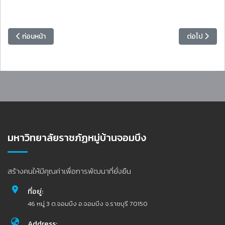
เนื้อหาก่อนหน้า: วิทยาลัยมวยไทยศึกษาและการแพทย์แผนไทย มรภ.หมู่บ้า
เนื้อหาถัดไป
ก่อนหน้า
ต่อไป
มหาวิทยาลัยราชภัฏหมู่บ้านจอมบึง
สร้างคนให้มีคุณค่าเพื่อการพัฒนาที่ยั่งยืน
ที่อยู่:
46 หมู่ 3 ต.จอมบึง อ.จอมบึง จ.ราชบุรี 70150
Address: