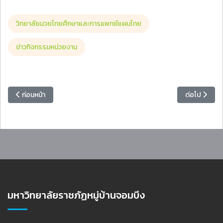
วิทยาลัยมวยไทยศึกษาและการแพทย์แผนไทย
ข่าวกิจกรรมหน่วยงาน
เนื้อหาก่อนหน้า: อธิการบดี มรภ.หมู่บ้านจอมบึง พบปะให้โอวาทผู้เข้าอบรม AI 
เนื้อหาถัดไป
ก่อนหน้า
ต่อไป
มหาวิทยาลัยราชภัฏหมู่บ้านจอมบึง