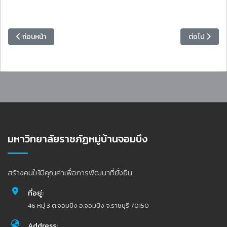
เนื้อหาก่อนหน้า: วิทยาลัยมวยไทยศึกษาและการแพทย์แผนไทย จัดกิจกรรมส
เนื้อหาถัดไ
ก่อนหน้า
ต่อไป
มหาวิทยาลัยราชภัฏหมู่บ้านจอมบึง
สร้างคนให้มีคุณค่าเพื่อการพัฒนาที่ยั่งยืน
ที่อยู่:
46 หมู่ 3 ต.จอมบึง อ.จอมบึง จ.ราชบุรี 70150
Address: