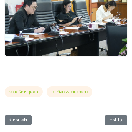
งานบริหารบุคคล
ข่าวกิจกรรมหน่วยงาน
เนื้อหาก่อนหน้า: มหาวิทยาลัยราชภัฏหมู่บ้านจอมบึงลงนาม MOU โรงเรี
เนื้อหาถัดไ
ก่อนหน้า
ต่อไป