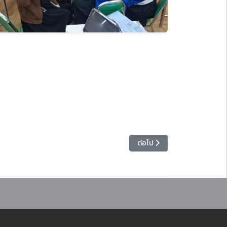
ความปลอดภัยในการทำงานบนที่สูง นั่งร้าน และพื้นเอียง”
เนื้อหาถัดไป: มหาวิทยาลัยราชภ
ต่อไป