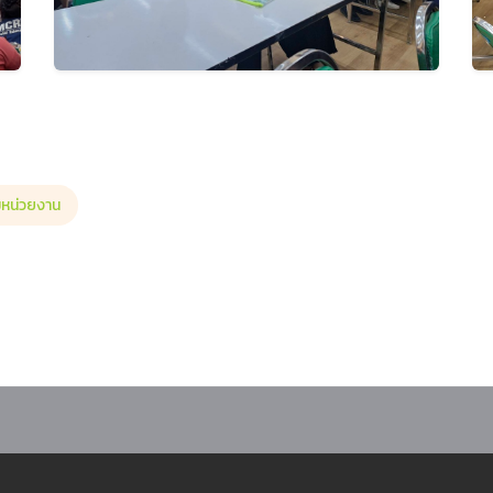
มหน่วยงาน
มพัฒนาทักษะด้านความปลอดภัย อาชีวอนามัย และสิ่งแวดล้อม ในหลักสูตร “ทบทวน