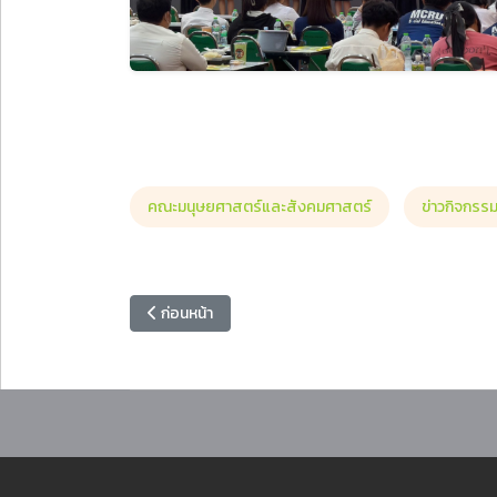
คณะมนุษยศาสตร์และสังคมศาสตร์
ข่าวกิจกรร
เนื้อหาก่อนหน้า: คณะเทคโนโลยีอุตสาหกรรม จัดกิจกรร
ก่อนหน้า