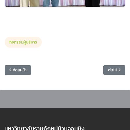
กิจกรรมผู้บริหาร
เนื้อหาก่อนหน้า: การประชุมคณะกรรมการติดตาม ตรวจสอบ และประเมินผล
เนื้อหาถัดไป
ก่อนหน้า
ต่อไป
มหาวิทยาลัยราชภัฏหมู่บ้านจอมบึง