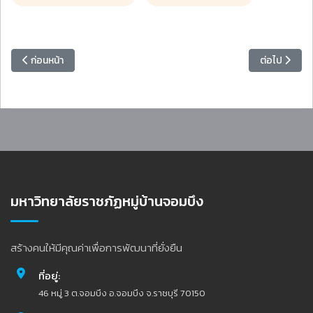
เนื้อหาก่อนหน้า: อธิการบดีเป็นประธานประชุม ก.บ. ครั้งที่ 4/2569 พร้อม
เนื้อหาถัดไป
ก่อนหน้า
ต่อไป
มหาวิทยาลัยราชภัฏหมู่บ้านจอมบึง
สร้างคนให้มีคุณค่าเพื่อการพัฒนาที่ยั่งยืน
ที่อยู่:
46 หมู่ 3 ต.จอมบึง อ.จอมบึง จ.ราชบุรี 70150