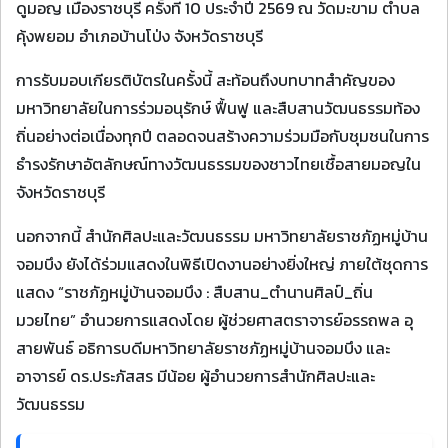
ดูมอญ เมืองราชบุรี ครั้งที่ 10 ประจำปี 2569 ณ วัดมะขาม ตำบล
คุ้งพยอม อำเภอบ้านโป่ง จังหวัดราชบุรี
การรับมอบเกียรติบัตรในครั้งนี้ สะท้อนถึงบทบาทสำคัญของ
มหาวิทยาลัยในการร่วมอนุรักษ์ ฟื้นฟู และสืบสานวัฒนธรรมท้อง
ถิ่นอย่างต่อเนื่องทุกปี ตลอดจนสร้างความร่วมมือกับชุมชนในการ
ธำรงรักษาอัตลักษณ์ทางวัฒนธรรมของชาวไทยเชื้อสายมอญใน
จังหวัดราชบุรี
นอกจากนี้ สำนักศิลปะและวัฒนธรรม มหาวิทยาลัยราชภัฏหมู่บ้าน
จอมบึง ยังได้ร่วมแสดงในพิธีเปิดงานอย่างยิ่งใหญ่ ภายใต้ชุดการ
แสดง “ราชภัฏหมู่บ้านจอมบึง : สืบสาน_ตำนานศิลป์_ถิ่น
มวยไทย” อำนวยการแสดงโดย ผู้ช่วยศาสตราจารย์อรรถพล อุ
สายพันธ์ อธิการบดีมหาวิทยาลัยราชภัฏหมู่บ้านจอมบึง และ
อาจารย์ ดร.ประภัสสร มีน้อย ผู้อำนวยการสำนักศิลปะและ
วัฒนธรรม