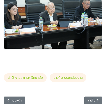
สำนักงานสภามหาวิทยาลัย
ข่าวกิจกรรมหน่วยงาน
เนื้อหาก่อนหน้า: กองพัฒนานักศึกษา เข้าร่วมค่ายวิศวกรสังคมราชภัฏภูม
เนื้อหาถัดไป
ก่อนหน้า
ต่อไป