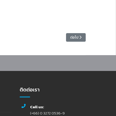
เนื้อหาถัดไป: กองพัฒนานักศึกษา
ต่อไป
ติดต่อเรา
Call us:
(+66) 0 3272 0536-9