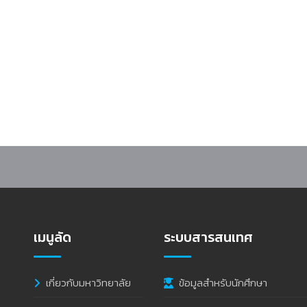
พร้อมจัดงานประชุมวิชาการระดับชาติ “ราชภัฏหมู่บ้านจอมบึงวิจัย” ครั้งที่ 14
เมนูลัด
ระบบสารสนเทศ
เกี่ยวกับมหาวิทยาลัย
ข้อมูลสำหรับนักศึกษา