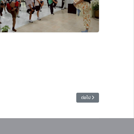
569) ณ มหาวิทยาลัยราชภัฏอุดรธานี
เนื้อหาถัดไป: ศูนย์พัฒนาท้องถิ
ต่อไป