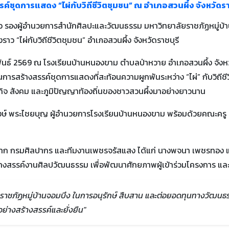
ชุดการแสดง “ไผ่กับวิถีชีวิตชุมชน” ณ อำเภอสวนผึ้ง จังหวัดรา
งปลิว รองผู้อำนวยการสำนักศิลปะและวัฒนธรรม มหาวิทยาลัยราชภัฏหมู่
ว “ไผ่กับวิถีชีวิตชุมชน” อำเภอสวนผึ้ง จังหวัดราชบุรี
าพันธ์ 2569 ณ โรงเรียนบ้านหนองขาม ตำบลป่าหวาย อำเภอสวนผึ้ง จังหวัดร
สร้างสรรค์ชุดการแสดงที่สะท้อนความผูกพันระหว่าง “ไผ่” กับวิถีชีวิต
ิจ สังคม และภูมิปัญญาท้องถิ่นของชาวสวนผึ้งมาอย่างยาวนาน
กรพงษ์ พระไชยบุญ ผู้อำนวยการโรงเรียนบ้านหนองขาม พร้อมด้วยคณะค
ชาญจาก กรมศิลปากร และทีมงานเพชรจรัสแสง ได้แก่ นางพจนา เพชรทอง 
งสรรค์งานศิลปวัฒนธรรม เพื่อพัฒนาศักยภาพผู้เข้าร่วมโครงการ และส
ราชภัฏหมู่บ้านจอมบึง ในการอนุรักษ์ สืบสาน และต่อยอดทุนทางวัฒนธ
่างสร้างสรรค์และยั่งยืน"