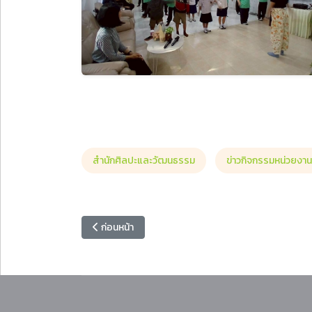
สำนักศิลปะและวัฒนธรรม
ข่าวกิจกรรมหน่วยงาน
เนื้อหาก่อนหน้า: สาขาวิชาคณิตศาสตร์ คณะวิทยาศาสตร์แ
ก่อนหน้า