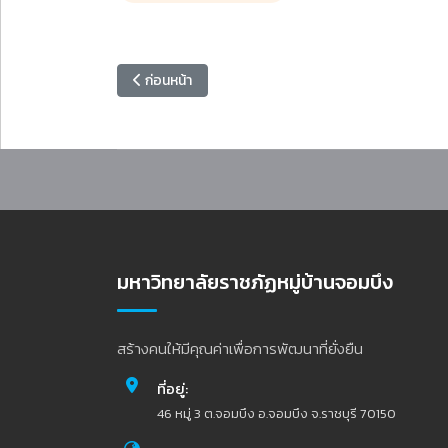
เนื้อหาก่อนหน้า: พิธีเปิดพิพิธภัณฑ์แหล่งเรียนรู้ 8 ชา
ก่อนหน้า
มหาวิทยาลัยราชภัฏหมู่บ้านจอมบึง
สร้างคนให้มีคุณค่าเพื่อการพัฒนาที่ยั่งยืน
ที่อยู่:
46 หมู่ 3 ต.จอมบึง อ.จอมบึง จ.ราชบุรี 70150