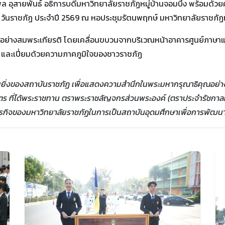
ถพล อุสายพันธ์ อธิการบดีมหาวิทยาลัยราชภัฏหมู่บ้านจอมบึง พร้อมด้วย
 วันราชภัฏ ประจำปี 2569 ณ หอประชุมรัตนพฤกษ์ มหาวิทยาลัยราชภัฏห
่างสมพระเกียรติ โดยเคลื่อนขบวนจากบริเวณหน้าอาคารศูนย์ภาษาแล
ย และเปี่ยมด้วยความภาคภูมิใจของชาวราชภัฏ
ญยิ่งของสถาบันราชภัฏ เพื่อแสดงความสำนึกในพระมหากรุณาธิคุณอย่า
 ที่ได้พระราชทาน ตราพระราชลัญจกรส่วนพระองค์ (ตราประจำรัชกาลที
ภารกิจของมหาวิทยาลัยราชภัฏในการเป็นสถาบันอุดมศึกษาเพื่อการพัฒนาท้