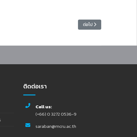
เนื้อหาถัดไป: พิธีทำบุญตักบาต
ต่อไป
ติดต่อเรา
Call us:
(+66) 0 3272 0536-9
ร
saraban@mcru.ac.th