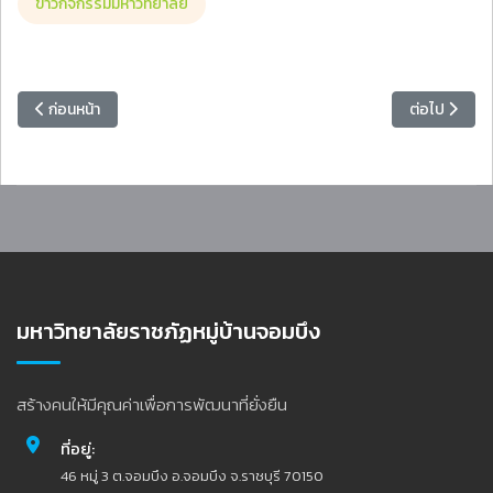
ข่าวกิจกรรมมหาวิทยาลัย
เนื้อหาก่อนหน้า: อธิการบดี เป็นประธานการประชุมคณะกรรมการบริหารโรงเร
เนื้อหาถัดไป
ก่อนหน้า
ต่อไป
มหาวิทยาลัยราชภัฏหมู่บ้านจอมบึง
สร้างคนให้มีคุณค่าเพื่อการพัฒนาที่ยั่งยืน
ที่อยู่:
46 หมู่ 3 ต.จอมบึง อ.จอมบึง จ.ราชบุรี 70150