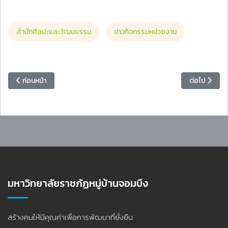
สำนักศิลปะและวัฒนธรรม
ข่าวกิจกรรมหน่วยงาน
เนื้อหาก่อนหน้า: อธิการบดี เปิดโครงการสัมมนาแนวทางพัฒนาหลักสูตรมวยไ
เนื้อหาถัดไป
ก่อนหน้า
ต่อไป
มหาวิทยาลัยราชภัฏหมู่บ้านจอมบึง
สร้างคนให้มีคุณค่าเพื่อการพัฒนาที่ยั่งยืน