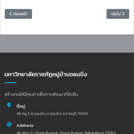
เนื้อหาก่อนหน้า: ประกาศยกเลิกประกาศ ประกวดราคาจ้างก่อสร้างปรับปรุงภูมิ
เนื้อหาถัดไป
ก่อนหน้า
ต่อไป
มหาวิทยาลัยราชภัฏหมู่บ้านจอมบึง
สร้างคนให้มีคุณค่าเพื่อการพัฒนาที่ยั่งยืน
ที่อยู่:
46 หมู่ 3 ต.จอมบึง อ.จอมบึง จ.ราชบุรี 70150
Address:
46 Moo 3, Chom Bueng, Chom Bueng, Ratchaburi 70150