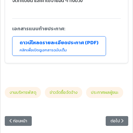
จดทะเบียน และค่าใช้จ่ายอื่น ๆ ทั้งปวง
เอกสารแนบท้ายประกาศ:
ดาวน์โหลดรายละเอียดประกาศ (PDF)
คลิกเพื่อเปิดดูเอกสารฉบับเต็ม
งานบริหารพัสดุ
ข่าวจัดซื้อจัดจ้าง
ประกาศผลผู้ชนะ
เนื้อหาก่อนหน้า: ประกาศข้อมูลสาระสำคัญในสัญญาประกวดราคาจ้างก่อสร้าง
เนื้อหาถัดไป
ก่อนหน้า
ต่อไป