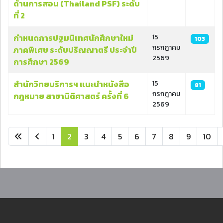
ด้านการสอน (Thailand PSF) ระดับ
ที่ 2
กำหนดการปฐมนิเทศนักศึกษาใหม่
15
103
กรกฎาคม
ภาคพิเศษ ระดับปริญญาตรี ประจำปี
2569
การศึกษา 2569
สำนักวิทยบริการฯ แนะนำหนังสือ
15
81
กรกฎาคม
กฎหมาย สาขานิติศาสตร์ ครั้งที่ 6
2569
1
2
3
4
5
6
7
8
9
10
หน้า 2 จาก 17