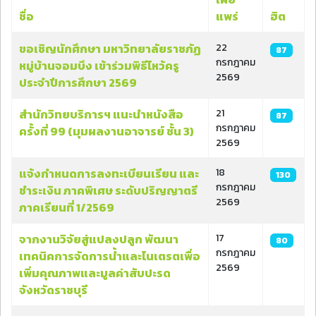
ชื่อ
แพร่
ฮิต
เนื้อหา
ขอเชิญนักศึกษา มหาวิทยาลัยราชภัฏ
22
87
กรกฎาคม
หมู่บ้านจอมบึง เข้าร่วมพิธีไหว้ครู
2569
ประจำปีการศึกษา 2569
สำนักวิทยบริการฯ แนะนำหนังสือ
21
87
กรกฎาคม
ครั้งที่ 99 (มุมผลงานอาจารย์ ชั้น 3)
2569
แจ้งกำหนดการลงทะเบียนเรียน และ
18
130
กรกฎาคม
ชำระเงิน ภาคพิเศษ ระดับปริญญาตรี
2569
ภาคเรียนที่ 1/2569
จากงานวิจัยสู่แปลงปลูก พัฒนา
17
80
กรกฎาคม
เทคนิคการจัดการน้ำและไนเตรตเพื่อ
2569
เพิ่มคุณภาพและมูลค่าสับปะรด
จังหวัดราชบุรี