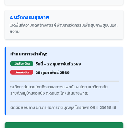
2. นวัตกรรมสุขภาพ
เปิดพื้นที่ความคิดสร้างสรรค์ พัฒนานวัตกรรมเพื่อสุขภาพชุมชนและ
สังคม
กำหนดการสำคัญ:
วันนี้ – 22 กุมภาพันธ์ 2569
เปิดรับสมัคร
28 กุมภาพันธ์ 2569
วันแข่งขัน
ณ วิทยาลัยมวยไทยศึกษาและการแพทย์แผนไทย มหาวิทยาลัย
ราชภัฏหมู่บ้านจอมบึง ต.ดอนตะโก (เส้นบายพาส)
ติดต่อสอบถาม ผศ.ดร.ณิภารัตน์ บุญกุล โทรศัพท์ 094-2365846