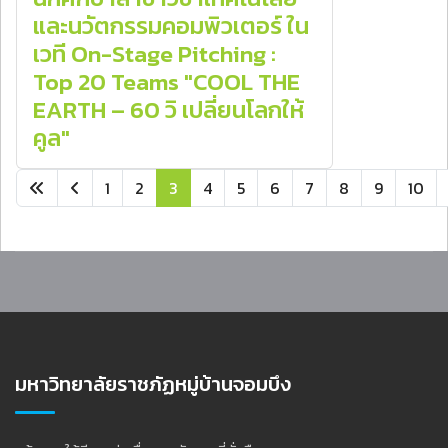
และนวัตกรรมคอมพิวเตอร์ ใน
เวที On-Stage Pitching :
Top 20 Teams "COOL THE
EARTH – 60 วิ เปลี่ยนโลกให้
คูล"
1
2
3
4
5
6
7
8
9
10
หน้า 3 จาก 15
มหาวิทยาลัยราชภัฏหมู่บ้านจอมบึง