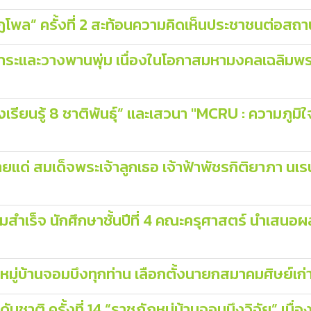
พล” ครั้งที่ 2 สะท้อนความคิดเห็นประชาชนต่อสถ
กการะและวางพานพุ่ม เนื่องในโอกาสมหามงคลเฉลิม
งเรียนรู้ 8 ชาติพันธุ์” และเสวนา "MCRU : ความภูม
แด่ สมเด็จพระเจ้าลูกเธอ เจ้าฟ้าพัชรกิติยาภา น
มสำเร็จ นักศึกษาชั้นปีที่ 4 คณะครุศาสตร์ นำเสน
หมู่บ้านจอมบึงทุกท่าน เลือกตั้งนายกสมาคมศิษย์เก
บชาติ ครั้งที่ 14 “ราชภัฏหมู่บ้านจอมบึงวิจัย” เน