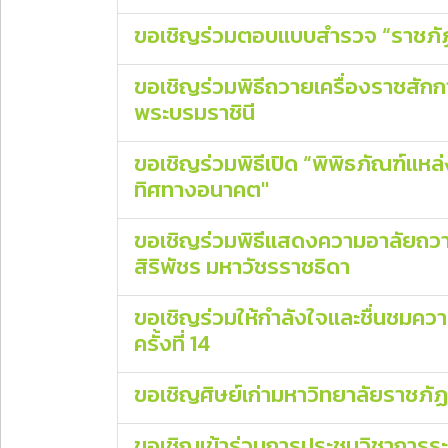
ขอเชิญร่วมตอบแบบสำรวจ “ราชภัฏโ
ขอเชิญร่วมพิธีถวายเครื่องราชสั
พระบรมราชินี
ขอเชิญร่วมพิธีเปิด “พิพิธภัณฑ์แหล่
ทิศทางอนาคต"
ขอเชิญร่วมพิธีแสดงความอาลัยถวาย
สิริพัชร มหาวัชรราชธิดา
ขอเชิญร่วมให้กำลังใจและชื่นชมควา
ครั้งที่ 14
ขอเชิญศิษย์เก่ามหาวิทยาลัยราชภัฏ
ขอเชิญเข้าร่วมการประชุมวิชาการระดั