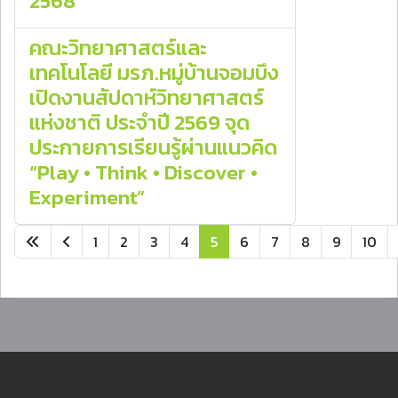
2568
คณะวิทยาศาสตร์และ
เทคโนโลยี มรภ.หมู่บ้านจอมบึง
เปิดงานสัปดาห์วิทยาศาสตร์
แห่งชาติ ประจำปี 2569 จุด
ประกายการเรียนรู้ผ่านแนวคิด
“Play • Think • Discover •
Experiment”
1
2
3
4
5
6
7
8
9
10
หน้า 5 จาก 29