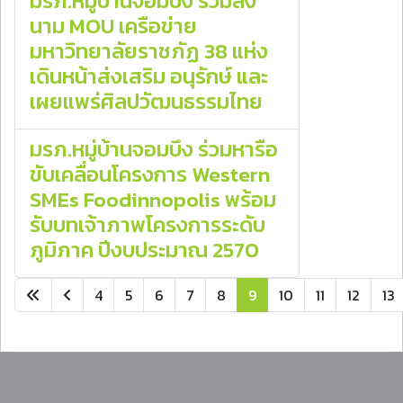
มรภ.หมู่บ้านจอมบึง ร่วมลง
นาม MOU เครือข่าย
มหาวิทยาลัยราชภัฏ 38 แห่ง
เดินหน้าส่งเสริม อนุรักษ์ และ
เผยแพร่ศิลปวัฒนธรรมไทย
มรภ.หมู่บ้านจอมบึง ร่วมหารือ
ขับเคลื่อนโครงการ Western
SMEs Foodinnopolis พร้อม
รับบทเจ้าภาพโครงการระดับ
ภูมิภาค ปีงบประมาณ 2570
4
5
6
7
8
9
10
11
12
13
หน้า 9 จาก 28