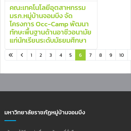
คณะเทคโนโลยีอุตสาหกรรม
มรภ.หมู่บ้านจอมบึง จัด
โครงการ Occ-Camp พัฒนา
ทักษะพื้นฐานด้านอาชีวอนามัย
แก่นักเรียนระดับมัธยมศึกษา
1
2
3
4
5
6
7
8
9
10
หน้า 6 จาก 28
มหาวิทยาลัยราชภัฏหมู่บ้านจอมบึง