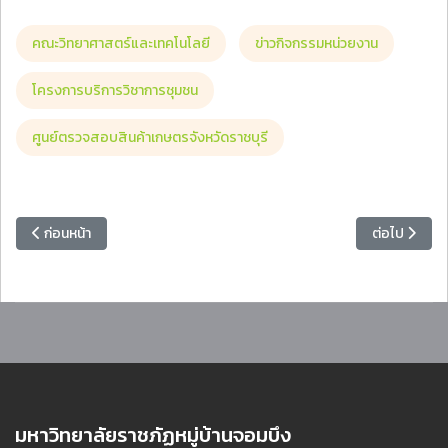
คณะวิทยาศาสตร์และเทคโนโลยี
ข่าวกิจกรรมหน่วยงาน
โครงการบริการวิชาการชุมชน
ศูนย์ตรวจสอบสินค้าเกษตรจังหวัดราชบุรี
เนื้อหาก่อนหน้า: คณะวิทยาการจัดการ จัดอบรมเชิงปฏิบัติการถ่ายทอดองค์
เนื้อหาถัดไป
ก่อนหน้า
ต่อไป
มหาวิทยาลัยราชภัฏหมู่บ้านจอมบึง