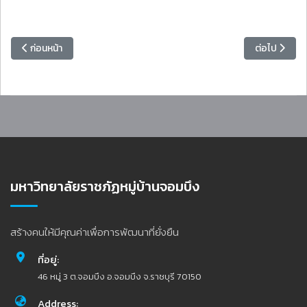
เนื้อหาก่อนหน้า: มหาวิทยาลัยราชภัฏหมู่บ้านจอมบึง จับมือชุมชนบ้านเขาน้
เนื้อหาถัดไ
ก่อนหน้า
ต่อไป
มหาวิทยาลัยราชภัฏหมู่บ้านจอมบึง
สร้างคนให้มีคุณค่าเพื่อการพัฒนาที่ยั่งยืน
ที่อยู่:
46 หมู่ 3 ต.จอมบึง อ.จอมบึง จ.ราชบุรี 70150
Address: